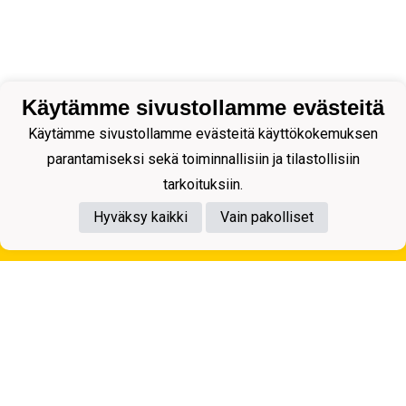
Käytämme sivustollamme evästeitä
Käytämme sivustollamme evästeitä käyttökokemuksen
parantamiseksi sekä toiminnallisiin ja tilastollisiin
tarkoituksiin.
Hyväksy kaikki
Vain pakolliset
Tietosuojaseloste
Kuopion Palloseura ry
Aulis Rytkösen Katu 1, 70620 Kuopio
Y-tunnus: 0281218-4
Puh. +358172668571
KuPS -Elämänmittainen tarina- Banzai