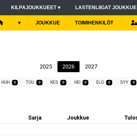
KILPAJOUKKUEET
▾
LASTENLIIGAT JOUKKU
▾
JOUKKUE
TOIMIHENKILÖT
2025
2026
2027
HUH
TOU
KES
HEI
ELO
SYY
0
0
0
0
0
0
Sarja
Joukkue
Tulo