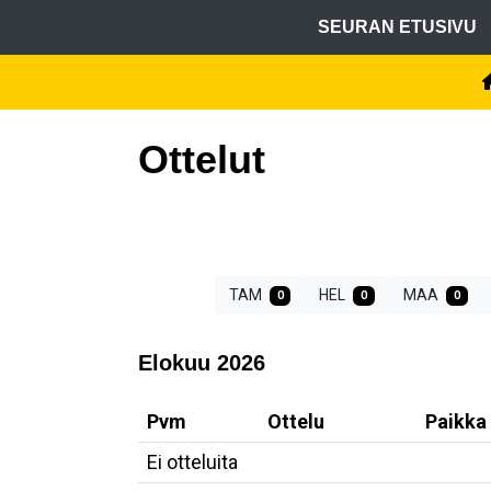
SEURAN ETUSIVU
Ottelut
TAM
HEL
MAA
0
0
0
Elokuu 2026
Pvm
Ottelu
Paikka
Ei otteluita