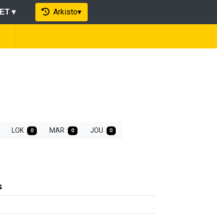
Arkisto
▾
EET
▾
LOK
MAR
JOU
0
0
0
s