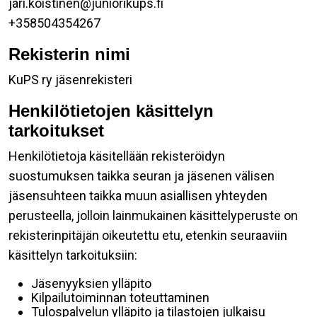
jari.koistinen@juniorikups.fi
+358504354267
Rekisterin nimi
KuPS ry jäsenrekisteri
Henkilötietojen käsittelyn
tarkoitukset
Henkilötietoja käsitellään rekisteröidyn
suostumuksen taikka seuran ja jäsenen välisen
jäsensuhteen taikka muun asiallisen yhteyden
perusteella, jolloin lainmukainen käsittelyperuste on
rekisterinpitäjän oikeutettu etu, etenkin seuraaviin
käsittelyn tarkoituksiin:
Jäsenyyksien ylläpito
Kilpailutoiminnan toteuttaminen
Tulospalvelun ylläpito ja tilastojen julkaisu