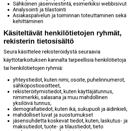
Sähköinen jäsenviestintä, esimerkiksi webbisivut
Analysointi ja tilastointi
Asiakaspalvelun ja toiminnan toteuttaminen sekä
kehittäminen
Käsiteltävät henkilötietojen ryhmät,
rekisterin tietosisältö
Seura käsittelee rekisteröidystä seuraavia
käyttötarkoituksen kannalta tarpeellisia henkilötietoja
tai henkilötietojen ryhmiä:
yhteystiedot, kuten nimi, osoite, puhelinnumerot,
sähköpostiosoitteet,
rekisteröitymistiedot, kuten käyttäjätunnus,
nimimerkki, salasana ja muu mahdollinen
yksilöivä tunnus,
demografiatiedot, kuten ikä, sukupuoli ja äidinkieli,
mahdolliset luvat ja suostumukset
jäsensuhdetta koskevat tiedot, kuten, laskutus- ja
maksutiedot, tuote- ja tilaustiedot, tieto