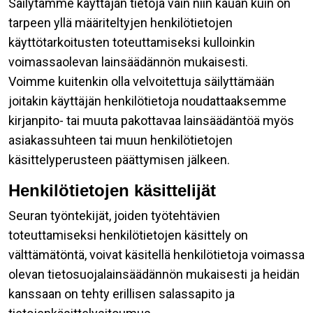
Säilytämme käyttäjän tietoja vain niin kauan kuin on
tarpeen yllä määriteltyjen henkilötietojen
käyttötarkoitusten toteuttamiseksi kulloinkin
voimassaolevan lainsäädännön mukaisesti.
Voimme kuitenkin olla velvoitettuja säilyttämään
joitakin käyttäjän henkilötietoja noudattaaksemme
kirjanpito- tai muuta pakottavaa lainsäädäntöä myös
asiakassuhteen tai muun henkilötietojen
käsittelyperusteen päättymisen jälkeen.
Henkilötietojen käsittelijät
Seuran työntekijät, joiden työtehtävien
toteuttamiseksi henkilötietojen käsittely on
välttämätöntä, voivat käsitellä henkilötietoja voimassa
olevan tietosuojalainsäädännön mukaisesti ja heidän
kanssaan on tehty erillisen salassapito ja