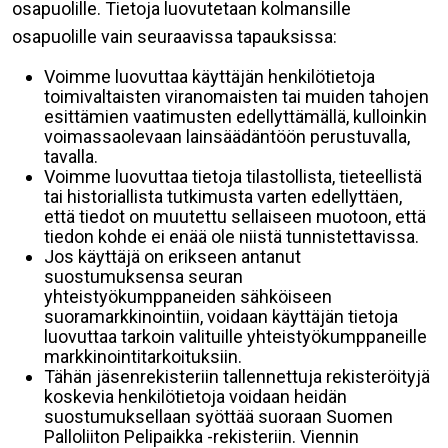
osapuolille. Tietoja luovutetaan kolmansille
osapuolille vain seuraavissa tapauksissa:
Voimme luovuttaa käyttäjän henkilötietoja
toimivaltaisten viranomaisten tai muiden tahojen
esittämien vaatimusten edellyttämällä, kulloinkin
voimassaolevaan lainsäädäntöön perustuvalla,
tavalla.
Voimme luovuttaa tietoja tilastollista, tieteellistä
tai historiallista tutkimusta varten edellyttäen,
että tiedot on muutettu sellaiseen muotoon, että
tiedon kohde ei enää ole niistä tunnistettavissa.
Jos käyttäjä on erikseen antanut
suostumuksensa seuran
yhteistyökumppaneiden sähköiseen
suoramarkkinointiin, voidaan käyttäjän tietoja
luovuttaa tarkoin valituille yhteistyökumppaneille
markkinointitarkoituksiin.
Tähän jäsenrekisteriin tallennettuja rekisteröityjä
koskevia henkilötietoja voidaan heidän
suostumuksellaan syöttää suoraan Suomen
Palloliiton Pelipaikka -rekisteriin. Viennin