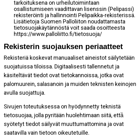
tarkoituksena on urheilutoimintaan
osallistumiseen vaadittavan lisenssin (Pelipassi)
rekisteröinti ja hallinnointi Pelipaikka-rekisterissä.
Lisätietoja Suomen Palloliiton noudattamasta
tietosuojakäytännöstä voit saada osoitteesta
https://www.palloliitto.fi/tietosuoja/
Rekisterin suojauksen periaatteet
Rekisteriä koskevat manuaaliset aineistot säilytetään
suojatuissa tiloissa. Digitaalisesti tallennetut ja
käsiteltävät tiedot ovat tietokannoissa, jotka ovat
palomuurein, salasanoin ja muiden teknisten keinojen
avulla suojattuja.
Sivujen toteutuksessa on hyödynnetty teknistä
tietosuojaa, jolla pyritään huolehtimaan siitä, että̈
syötetyt tiedot säilyvät muuttumattomina ja ovat
saatavilla vain tietoon oikeutetuille.