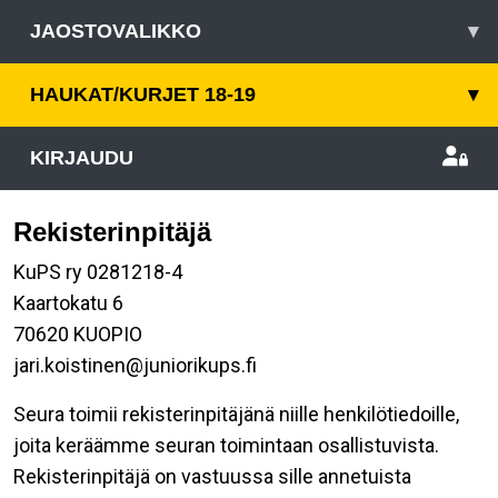
JAOSTOVALIKKO
▾
HAUKAT/KURJET 18-19
▾
KIRJAUDU
Rekisterinpitäjä
KuPS ry 0281218-4
Kaartokatu 6
70620 KUOPIO
jari.koistinen@juniorikups.fi
Seura toimii rekisterinpitäjänä niille henkilötiedoille,
joita keräämme seuran toimintaan osallistuvista.
Rekisterinpitäjä on vastuussa sille annetuista