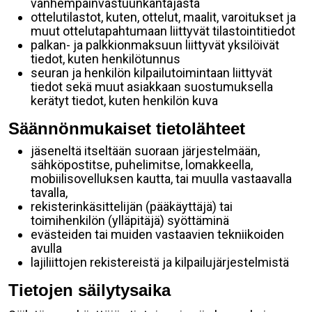
vanhempainvastuunkantajasta
ottelutilastot, kuten, ottelut, maalit, varoitukset ja
muut ottelutapahtumaan liittyvät tilastointitiedot
palkan- ja palkkionmaksuun liittyvät yksilöivät
tiedot, kuten henkilötunnus
seuran ja henkilön kilpailutoimintaan liittyvät
tiedot sekä muut asiakkaan suostumuksella
kerätyt tiedot, kuten henkilön kuva
Säännönmukaiset tietolähteet
jäseneltä itseltään suoraan järjestelmään,
sähköpostitse, puhelimitse, lomakkeella,
mobiilisovelluksen kautta, tai muulla vastaavalla
tavalla,
rekisterinkäsittelijän (pääkäyttäjä) tai
toimihenkilön (ylläpitäjä) syöttäminä
evästeiden tai muiden vastaavien tekniikoiden
avulla
lajiliittojen rekistereistä ja kilpailujärjestelmistä
Tietojen säilytysaika