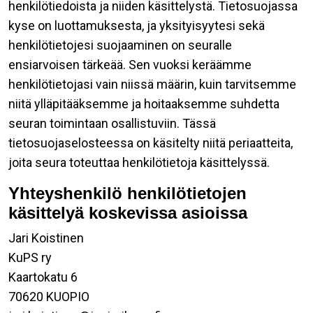
henkilötiedoista ja niiden käsittelystä. Tietosuojassa
kyse on luottamuksesta, ja yksityisyytesi sekä
henkilötietojesi suojaaminen on seuralle
ensiarvoisen tärkeää. Sen vuoksi keräämme
henkilötietojasi vain niissä määrin, kuin tarvitsemme
niitä ylläpitääksemme ja hoitaaksemme suhdetta
seuran toimintaan osallistuviin. Tässä
tietosuojaselosteessa on käsitelty niitä periaatteita,
joita seura toteuttaa henkilötietoja käsittelyssä.
Yhteyshenkilö henkilötietojen
käsittelyä koskevissa asioissa
Jari Koistinen
KuPS ry
Kaartokatu 6
70620 KUOPIO