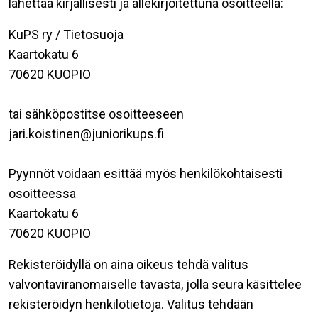
lähettää kirjallisesti ja allekirjoitettuna osoitteella:
KuPS ry / Tietosuoja
Kaartokatu 6
70620 KUOPIO
tai sähköpostitse osoitteeseen
jari.koistinen@juniorikups.fi
Pyynnöt voidaan esittää myös henkilökohtaisesti
osoitteessa
Kaartokatu 6
70620 KUOPIO
Rekisteröidyllä on aina oikeus tehdä valitus
valvontaviranomaiselle tavasta, jolla seura käsittelee
rekisteröidyn henkilötietoja. Valitus tehdään