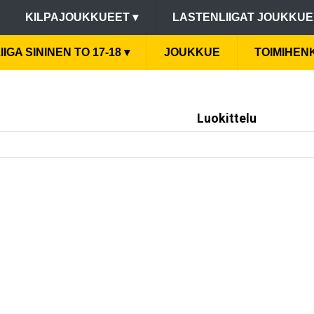
KILPAJOUKKUEET
▾
LASTENLIIGAT JOUKKU
IIGA SININEN TO 17-18
▾
JOUKKUE
TOIMIHEN
Luokittelu