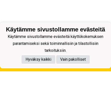
Käytämme sivustollamme evästeitä
Käytämme sivustollamme evästeitä käyttökokemuksen
parantamiseksi sekä toiminnallisiin ja tilastollisiin
tarkoituksiin.
Hyväksy kaikki
Vain pakolliset
Tietosuojaseloste
Kuopion Palloseura ry
Aulis Rytkösen Katu 1, 70620 Kuopio
Y-tunnus: 0281218-4
Puh. +358172668571
KuPS -Elämänmittainen tarina- Banzai