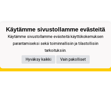
Käytämme sivustollamme evästeitä
Käytämme sivustollamme evästeitä käyttökokemuksen
parantamiseksi sekä toiminnallisiin ja tilastollisiin
tarkoituksiin.
Hyväksy kaikki
Vain pakolliset
Tietosuojaseloste
Kuopion Palloseura ry
Aulis Rytkösen Katu 1, 70620 Kuopio
Y-tunnus: 0281218-4
Puh. +358172668571
KuPS -Elämänmittainen tarina- Banzai