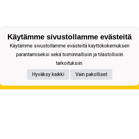
Käytämme sivustollamme evästeitä
Käytämme sivustollamme evästeitä käyttökokemuksen
parantamiseksi sekä toiminnallisiin ja tilastollisiin
tarkoituksiin.
Hyväksy kaikki
Vain pakolliset
Tietosuojaseloste
Kuopion Palloseura ry
Aulis Rytkösen Katu 1, 70620 Kuopio
Y-tunnus: 0281218-4
Puh. +358172668571
KuPS -Elämänmittainen tarina- Banzai