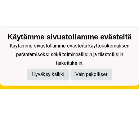
Käytämme sivustollamme evästeitä
Käytämme sivustollamme evästeitä käyttökokemuksen
parantamiseksi sekä toiminnallisiin ja tilastollisiin
tarkoituksiin.
Hyväksy kaikki
Vain pakolliset
Tietosuojaseloste
Kuopion Palloseura ry
Aulis Rytkösen Katu 1, 70620 Kuopio
Y-tunnus: 0281218-4
Puh. +358172668571
KuPS -Elämänmittainen tarina- Banzai