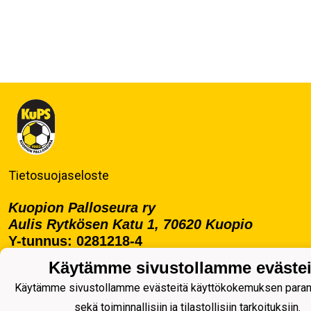
Tietosuojaseloste
Kuopion Palloseura ry
Aulis Rytkösen Katu 1, 70620 Kuopio
Y-tunnus: 0281218-4
Puh. +358172668571
Käytämme sivustollamme evästei
KuPS -Elämänmittainen tarina- Banzai
Käytämme sivustollamme evästeitä käyttökokemuksen para
sekä toiminnallisiin ja tilastollisiin tarkoituksiin.