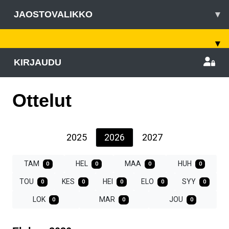
JAOSTOVALIKKO
▾
▾
KIRJAUDU
Ottelut
2025
2026
2027
TAM
HEL
MAA
HUH
0
0
0
0
TOU
KES
HEI
ELO
SYY
0
0
0
0
0
LOK
MAR
JOU
0
0
0