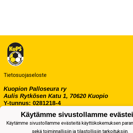
Tietosuojaseloste
Kuopion Palloseura ry
Aulis Rytkösen Katu 1, 70620 Kuopio
Y-tunnus: 0281218-4
Puh. +358172668571
Käytämme sivustollamme evästei
KuPS -Elämänmittainen tarina- Banzai
Käytämme sivustollamme evästeitä käyttökokemuksen para
sekä toiminnallisiin ja tilastollisiin tarkoituksiin.