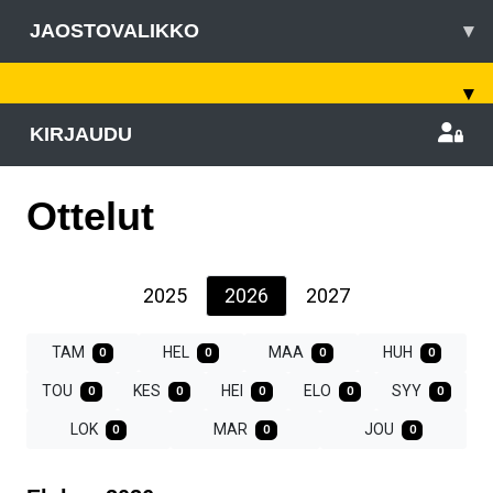
JAOSTOVALIKKO
▾
▾
KIRJAUDU
Ottelut
2025
2026
2027
TAM
HEL
MAA
HUH
0
0
0
0
TOU
KES
HEI
ELO
SYY
0
0
0
0
0
LOK
MAR
JOU
0
0
0