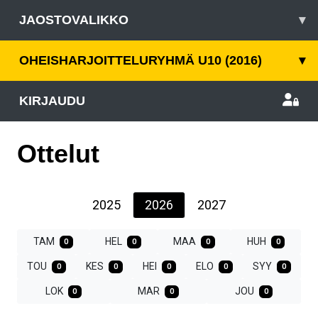
JAOSTOVALIKKO
▾
OHEISHARJOITTELURYHMÄ U10 (2016)
▾
KIRJAUDU
Ottelut
2025
2026
2027
TAM
HEL
MAA
HUH
0
0
0
0
TOU
KES
HEI
ELO
SYY
0
0
0
0
0
LOK
MAR
JOU
0
0
0