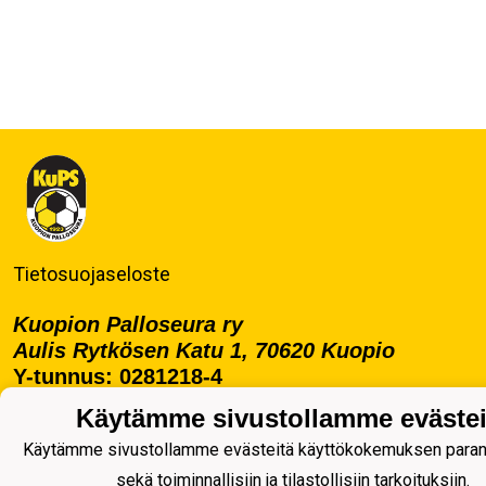
Tietosuojaseloste
Kuopion Palloseura ry
Aulis Rytkösen Katu 1, 70620 Kuopio
Y-tunnus: 0281218-4
Puh. +358172668571
Käytämme sivustollamme evästei
KuPS -Elämänmittainen tarina- Banzai
Käytämme sivustollamme evästeitä käyttökokemuksen para
sekä toiminnallisiin ja tilastollisiin tarkoituksiin.