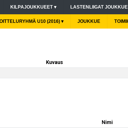
KILPAJOUKKUEET
▾
LASTENLIIGAT JOUKKU
OITTELURYHMÄ U10 (2016)
▾
JOUKKUE
TOIM
Kuvaus
Nimi