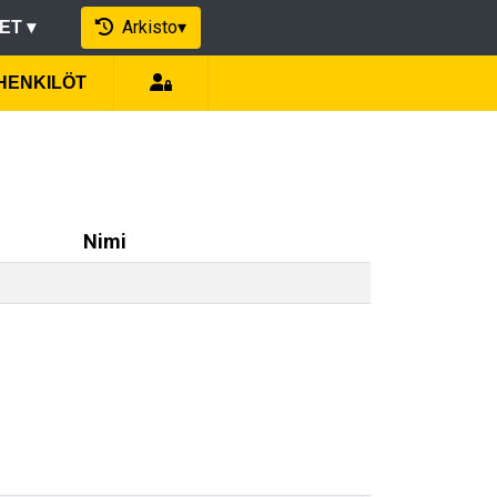
Arkisto
▾
EET
▾
IHENKILÖT
Nimi