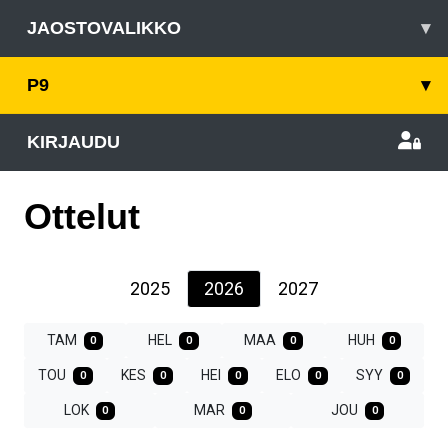
JAOSTOVALIKKO
▾
P9
▾
KIRJAUDU
Ottelut
2025
2026
2027
TAM
HEL
MAA
HUH
0
0
0
0
TOU
KES
HEI
ELO
SYY
0
0
0
0
0
LOK
MAR
JOU
0
0
0