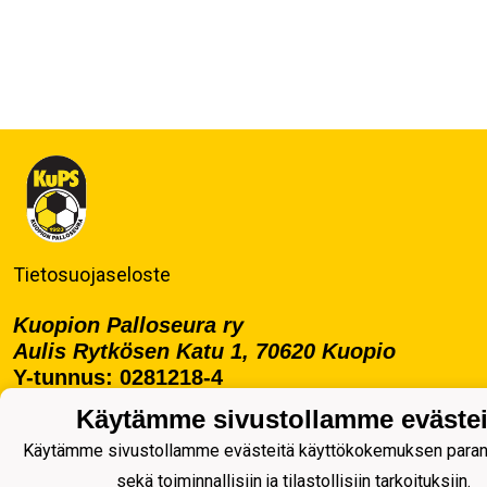
Tietosuojaseloste
Kuopion Palloseura ry
Aulis Rytkösen Katu 1, 70620 Kuopio
Y-tunnus: 0281218-4
Puh. +358172668571
Käytämme sivustollamme evästei
KuPS -Elämänmittainen tarina- Banzai
Käytämme sivustollamme evästeitä käyttökokemuksen para
sekä toiminnallisiin ja tilastollisiin tarkoituksiin.