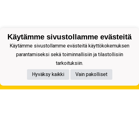
Käytämme sivustollamme evästeitä
Käytämme sivustollamme evästeitä käyttökokemuksen
parantamiseksi sekä toiminnallisiin ja tilastollisiin
tarkoituksiin.
Hyväksy kaikki
Vain pakolliset
Tietosuojaseloste
Kuopion Palloseura ry
Aulis Rytkösen Katu 1, 70620 Kuopio
Y-tunnus: 0281218-4
Puh. +358172668571
KuPS -Elämänmittainen tarina- Banzai