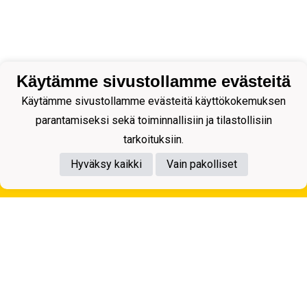
Käytämme sivustollamme evästeitä
Käytämme sivustollamme evästeitä käyttökokemuksen
parantamiseksi sekä toiminnallisiin ja tilastollisiin
tarkoituksiin.
Hyväksy kaikki
Vain pakolliset
Tietosuojaseloste
Kuopion Palloseura ry
Aulis Rytkösen Katu 1, 70620 Kuopio
Y-tunnus: 0281218-4
Puh. +358172668571
KuPS -Elämänmittainen tarina- Banzai