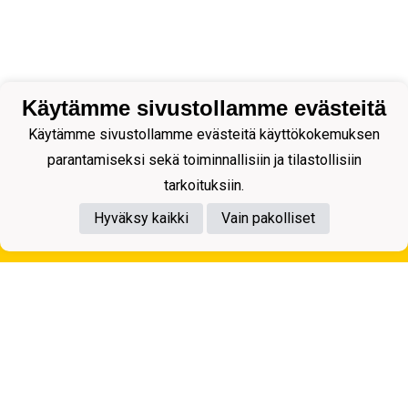
Käytämme sivustollamme evästeitä
Käytämme sivustollamme evästeitä käyttökokemuksen
parantamiseksi sekä toiminnallisiin ja tilastollisiin
tarkoituksiin.
Hyväksy kaikki
Vain pakolliset
Tietosuojaseloste
Kuopion Palloseura ry
Aulis Rytkösen Katu 1, 70620 Kuopio
Y-tunnus: 0281218-4
Puh. +358172668571
KuPS -Elämänmittainen tarina- Banzai