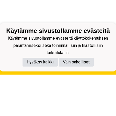
Käytämme sivustollamme evästeitä
Käytämme sivustollamme evästeitä käyttökokemuksen
parantamiseksi sekä toiminnallisiin ja tilastollisiin
tarkoituksiin.
Hyväksy kaikki
Vain pakolliset
Tietosuojaseloste
Kuopion Palloseura ry
Aulis Rytkösen Katu 1, 70620 Kuopio
Y-tunnus: 0281218-4
Puh. +358172668571
KuPS -Elämänmittainen tarina- Banzai