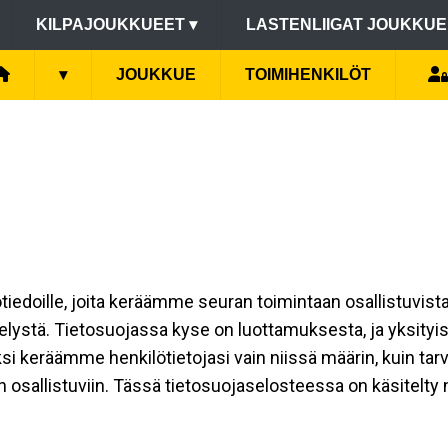
KILPAJOUKKUEET
▾
LASTENLIIGAT JOUKKU
▾
JOUKKUE
TOIMIHENKILÖT
lötiedoille, joita keräämme seuran toimintaan osallistuvist
ttelystä. Tietosuojassa kyse on luottamuksesta, ja yksity
si keräämme henkilötietojasi vain niissä määrin, kuin ta
allistuviin. Tässä tietosuojaselosteessa on käsitelty niit