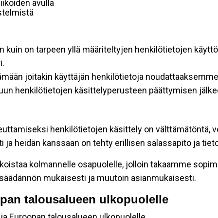
ikoiden avulla
estelmistä
n kuin on tarpeen yllä määriteltyjen henkilötietojen käytt
i.
tämään joitakin käyttäjän henkilötietoja noudattaaksemme 
un henkilötietojen käsittelyperusteen päättymisen jälke
euttamiseksi henkilötietojen käsittely on välttämätöntä, v
ja heidän kanssaan on tehty erillisen salassapito ja tie
koistaa kolmannelle osapuolelle, jolloin takaamme sopimus
insäädännön mukaisesti ja muutoin asianmukaisesti.
oopan talousalueen ulkopuolelle
 ja Euroopan talousalueen ulkopuolelle.