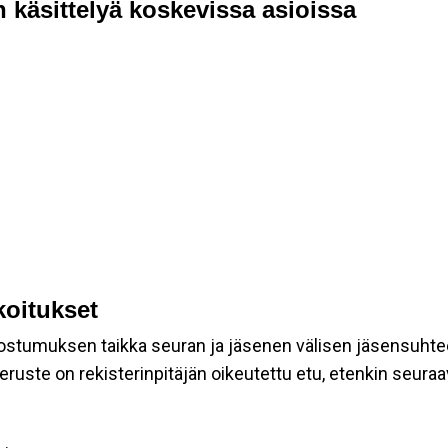
 käsittelyä koskevissa asioissa
koitukset
suostumuksen taikka seuran ja jäsenen välisen jäsensuhte
eruste on rekisterinpitäjän oikeutettu etu, etenkin seuraav