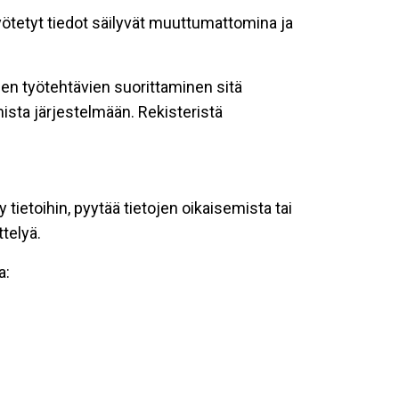
syötetyt tiedot säilyvät muuttumattomina ja
iden työtehtävien suorittaminen sitä
ista järjestelmään. Rekisteristä
ietoihin, pyytää tietojen oikaisemista tai
ttelyä.
a: