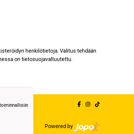
kisteröidyn henkilötietoja. Valitus tehdään
messa on tietosuojavaltuutettu.
iminnallisiin
Powered by