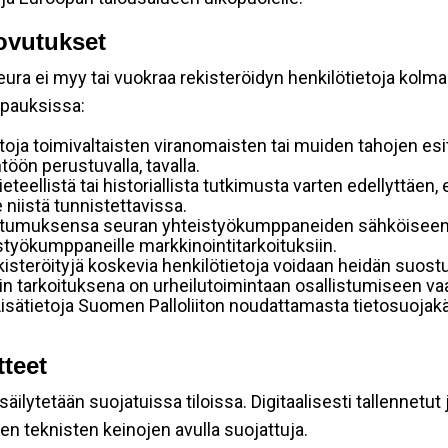
ovutukset
ura ei myy tai vuokraa rekisteröidyn henkilötietoja kolman
apauksissa:
toja toimivaltaisten viranomaisten tai muiden tahojen esi
öön perustuvalla, tavalla.
tieteellistä tai historiallista tutkimusta varten edellyttäen
 niistä tunnistettavissa.
stumuksensa seuran yhteistyökumppaneiden sähköiseen s
eistyökumppaneille markkinointitarkoituksiin.
rekisteröityjä koskevia henkilötietoja voidaan heidän su
ennin tarkoituksena on urheilutoimintaan osallistumiseen vaa
ä. Lisätietoja Suomen Palloliiton noudattamasta tietosuoja
tteet
ilytetään suojatuissa tiloissa. Digitaalisesti tallennetut 
en teknisten keinojen avulla suojattuja.