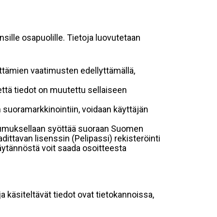
sille osapuolille. Tietoja luovutetaan
ttämien vaatimusten edellyttämällä,
, että tiedot on muutettu sellaiseen
uoramarkkinointiin, voidaan käyttäjän
ostumuksellaan syöttää suoraan Suomen
dittavan lisenssin (Pelipassi) rekisteröinti
käytännöstä voit saada osoitteesta
ja käsiteltävät tiedot ovat tietokannoissa,