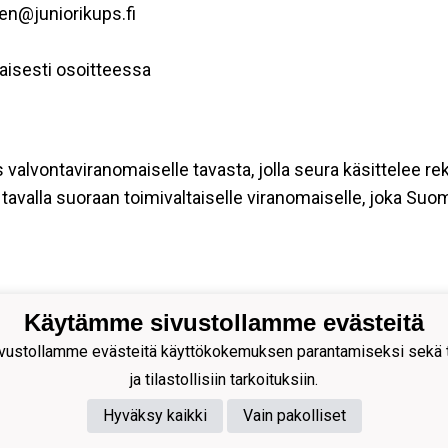
nen@juniorikups.fi
aisesti osoitteessa
s valvontaviranomaiselle tavasta, jolla seura käsittelee re
tavalla suoraan toimivaltaiselle viranomaiselle, joka Suo
Käytämme sivustollamme evästeitä
ion Palloseura ry
ustollamme evästeitä käyttökokemuksen parantamiseksi sekä to
s Rytkösen Katu 1, 70620
ja tilastollisiin tarkoituksiin.
pio
Hyväksy kaikki
Vain pakolliset
nnus: 0281218-4
 +358172668571