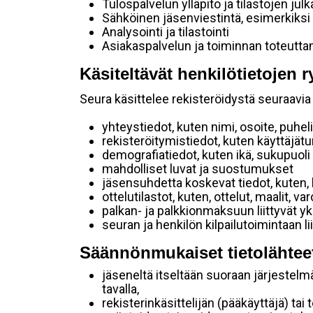
Tulospalvelun ylläpito ja tilastojen julk
Sähköinen jäsenviestintä, esimerkiksi
Analysointi ja tilastointi
Asiakaspalvelun ja toiminnan toteutt
Käsiteltävät henkilötietojen r
Seura käsittelee rekisteröidystä seuraavia 
yhteystiedot, kuten nimi, osoite, puhe
rekisteröitymistiedot, kuten käyttäjät
demografiatiedot, kuten ikä, sukupuoli j
mahdolliset luvat ja suostumukset
jäsensuhdetta koskevat tiedot, kuten, 
ottelutilastot, kuten, ottelut, maalit, v
palkan- ja palkkionmaksuun liittyvät yk
seuran ja henkilön kilpailutoimintaan 
Säännönmukaiset tietolähtee
jäseneltä itseltään suoraan järjestelm
tavalla,
rekisterinkäsittelijän (pääkäyttäjä) tai