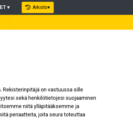
Arkisto
▾
EET
▾
a. Rekisterinpitäjä on vastuussa sille
isyytesi sekä henkilötietojesi suojaaminen
rvitsemme niitä ylläpitääksemme ja
ä periaatteita, joita seura toteuttaa