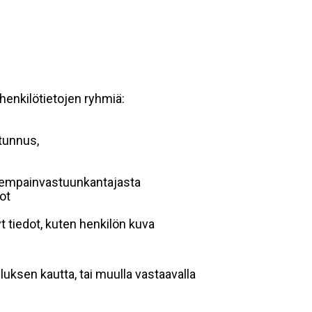
 henkilötietojen ryhmiä:
 tunnus,
anhempainvastuunkantajasta
dot
t tiedot, kuten henkilön kuva
luksen kautta, tai muulla vastaavalla