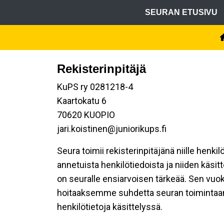
SEURAN ETUSIVU
Rekisterinpitäjä
KuPS ry 0281218-4
Kaartokatu 6
70620 KUOPIO
jari.koistinen@juniorikups.fi
Seura toimii rekisterinpitäjänä niille henki
annetuista henkilötiedoista ja niiden käsi
on seuralle ensiarvoisen tärkeää. Sen vuok
hoitaaksemme suhdetta seuran toimintaan os
henkilötietoja käsittelyssä.