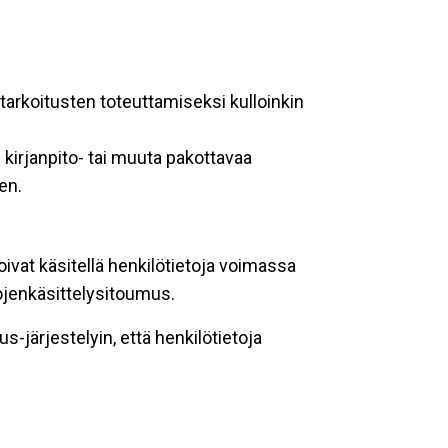
ötarkoitusten toteuttamiseksi kulloinkin
kirjanpito- tai muuta pakottavaa
en.
oivat käsitellä henkilötietoja voimassa
tojenkäsittelysitoumus.
-järjestelyin, että henkilötietoja