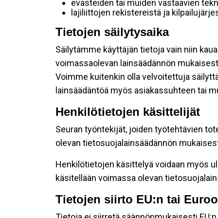
evästeiden tai muiden vastaavien tekni
lajiliittojen rekistereistä ja kilpailujärj
Tietojen säilytysaika
Säilytämme käyttäjän tietoja vain niin kaua
voimassaolevan lainsäädännön mukaisest
Voimme kuitenkin olla velvoitettuja säilyt
lainsäädäntöä myös asiakassuhteen tai mu
Henkilötietojen käsittelijät
Seuran työntekijät, joiden työtehtävien tot
olevan tietosuojalainsäädännön mukaisesti 
Henkilötietojen käsittelyä voidaan myös ul
käsitellään voimassa olevan tietosuojala
Tietojen siirto EU:n tai Eur
Tietoja ei siirretä säännönmukaisesti EU:n