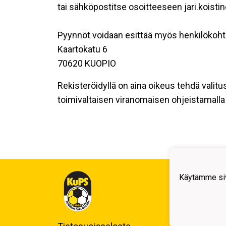
tai sähköpostitse osoitteeseen jari.koisti
Pyynnöt voidaan esittää myös henkilökoht
Kaartokatu 6
70620 KUOPIO
Rekisteröidyllä on aina oikeus tehdä valitu
toimivaltaisen viranomaisen ohjeistamalla 
Kuop
Käytämme siv
Auli
Kuo
Y-tu
Puh.