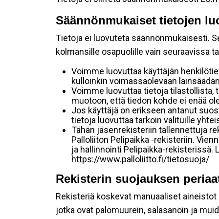
Säännönmukaiset tietojen lu
Tietoja ei luovuteta säännönmukaisesti. Se
kolmansille osapuolille vain seuraavissa t
Voimme luovuttaa käyttäjän henkilötie
kulloinkin voimassaolevaan lainsäädänt
Voimme luovuttaa tietoja tilastollista, 
muotoon, että tiedon kohde ei enää ole
Jos käyttäjä on erikseen antanut suo
tietoja luovuttaa tarkoin valituille yht
Tähän jäsenrekisteriin tallennettuja 
Palloliiton Pelipaikka -rekisteriin. Vi
ja hallinnointi Pelipaikka-rekisteriss
https://www.palloliitto.fi/tietosuoja/
Rekisterin suojauksen periaa
Rekisteriä koskevat manuaaliset aineistot sä
jotka ovat palomuurein, salasanoin ja muid