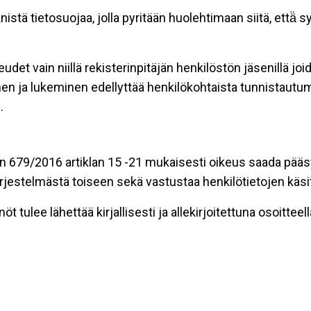
tä tietosuojaa, jolla pyritään huolehtimaan siitä, että̈ 
udet vain niillä rekisterinpitäjän henkilöstön jäsenillä jo
en ja lukeminen edellyttää henkilökohtaista tunnistautum
.
n 679/2016 artiklan 15 -21 mukaisesti oikeus saada pääsy t
t järjestelmästä toiseen sekä vastustaa henkilötietojen käsi
t tulee lähettää kirjallisesti ja allekirjoitettuna osoitteell