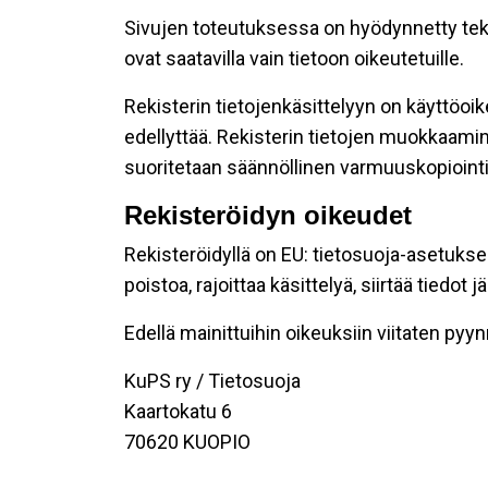
Sivujen toteutuksessa on hyödynnetty teknis
ovat saatavilla vain tietoon oikeutetuille.
Rekisterin tietojenkäsittelyyn on käyttöoike
edellyttää. Rekisterin tietojen muokkaamin
suoritetaan säännöllinen varmuuskopiointi
Rekisteröidyn oikeudet
Rekisteröidyllä on EU: tietosuoja-asetukse
poistoa, rajoittaa käsittelyä, siirtää tiedo
Edellä mainittuihin oikeuksiin viitaten pyynnö
KuPS ry / Tietosuoja
Kaartokatu 6
70620 KUOPIO