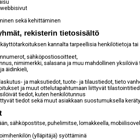
aisu
 webbisivut
aminen sekä kehittäminen
yhmät, rekisterin tietosisältö
käyttötarkoituksen kannalta tarpeellisia henkilötietoja tai
linnumerot, sähköpostiosoitteet,
unnus, nimimerkki, salasana ja muu mahdollinen yksilöivä
a äidinkieli,
laskutus- ja maksutiedot, tuote- ja tilaustiedot, tieto v
aroitukset ja muut ottelutapahtumaan liittyvät tilastointitie
silöivät tiedot, kuten henkilötunnus
liittyvät tiedot sekä muut asiakkaan suostumuksella keräty
t
ään, sähköpostitse, puhelimitse, lomakkeella, mobiilisovel
 toimihenkilön (ylläpitäjä) syöttäminä