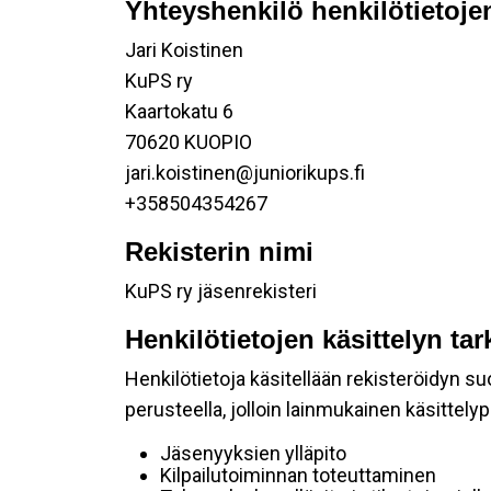
Yhteyshenkilö henkilötietojen
Jari Koistinen
KuPS ry
Kaartokatu 6
70620 KUOPIO
jari.koistinen@juniorikups.fi
+358504354267
Rekisterin nimi
KuPS ry jäsenrekisteri
Henkilötietojen käsittelyn tar
Henkilötietoja käsitellään rekisteröidyn 
perusteella, jolloin lainmukainen käsittelyp
Jäsenyyksien ylläpito
Kilpailutoiminnan toteuttaminen