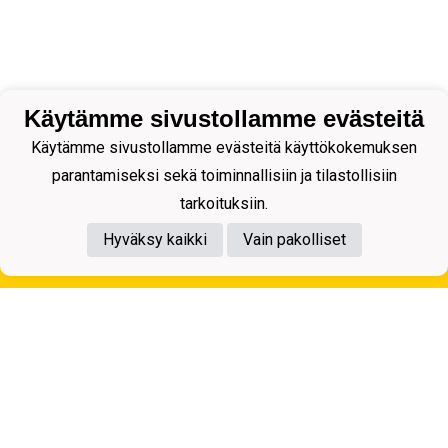
Käytämme sivustollamme evästeitä
Käytämme sivustollamme evästeitä käyttökokemuksen
parantamiseksi sekä toiminnallisiin ja tilastollisiin
tarkoituksiin.
Hyväksy kaikki
Vain pakolliset
Tietosuojaseloste
Kuopion Palloseura ry
Aulis Rytkösen Katu 1, 70620 Kuopio
Y-tunnus: 0281218-4
Puh. +358172668571
KuPS -Elämänmittainen tarina- Banzai