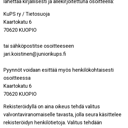
lähettää kirjallisesti ja allekirjoitettuna osoitteella:
KuPS ry / Tietosuoja
Kaartokatu 6
70620 KUOPIO
tai sähköpostitse osoitteeseen
jari.koistinen@juniorikups.fi
Pyynnöt voidaan esittää myös henkilökohtaisesti
osoitteessa
Kaartokatu 6
70620 KUOPIO
Rekisteröidyllä on aina oikeus tehdä valitus
valvontaviranomaiselle tavasta, jolla seura käsittelee
rekisteröidyn henkilötietoja. Valitus tehdään