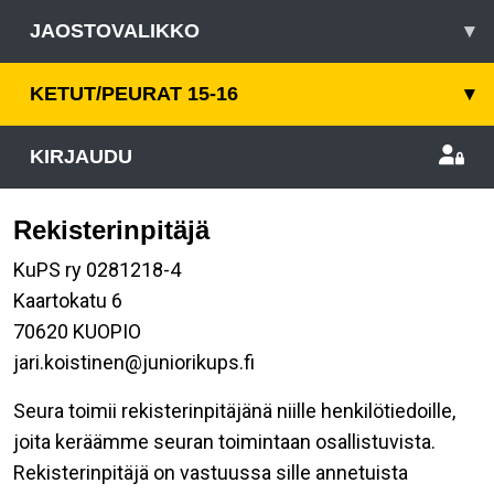
JAOSTOVALIKKO
▾
KETUT/PEURAT 15-16
▾
KIRJAUDU
Rekisterinpitäjä
KuPS ry 0281218-4
Kaartokatu 6
70620 KUOPIO
jari.koistinen@juniorikups.fi
Seura toimii rekisterinpitäjänä niille henkilötiedoille,
joita keräämme seuran toimintaan osallistuvista.
Rekisterinpitäjä on vastuussa sille annetuista