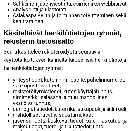
Sähköinen jäsenviestintä, esimerkiksi webbisivut
Analysointi ja tilastointi
Asiakaspalvelun ja toiminnan toteuttaminen sekä
kehittäminen
Käsiteltävät henkilötietojen ryhmät,
rekisterin tietosisältö
Seura käsittelee rekisteröidystä seuraavia
käyttötarkoituksen kannalta tarpeellisia henkilötietoja
tai henkilötietojen ryhmiä:
yhteystiedot, kuten nimi, osoite, puhelinnumerot,
sähköpostiosoitteet,
rekisteröitymistiedot, kuten käyttäjätunnus,
nimimerkki, salasana ja muu mahdollinen
yksilöivä tunnus,
demografiatiedot, kuten ikä, sukupuoli ja äidinkieli,
mahdolliset luvat ja suostumukset
jäsensuhdetta koskevat tiedot, kuten, laskutus- ja
maksutiedot, tuote- ja tilaustiedot, tieto