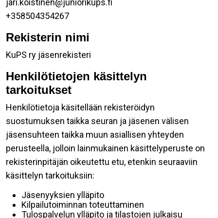
jari.koistinen@juniorikups.fi
+358504354267
Rekisterin nimi
KuPS ry jäsenrekisteri
Henkilötietojen käsittelyn
tarkoitukset
Henkilötietoja käsitellään rekisteröidyn
suostumuksen taikka seuran ja jäsenen välisen
jäsensuhteen taikka muun asiallisen yhteyden
perusteella, jolloin lainmukainen käsittelyperuste on
rekisterinpitäjän oikeutettu etu, etenkin seuraaviin
käsittelyn tarkoituksiin:
Jäsenyyksien ylläpito
Kilpailutoiminnan toteuttaminen
Tulospalvelun ylläpito ja tilastojen julkaisu