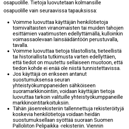
osapuolille. Tietoja luovutetaan kolmansille
osapuolille vain seuraavissa tapauksissa:
Voimme luovuttaa käyttäjän henkilötietoja
toimivaltaisten viranomaisten tai muiden tahojen
esittämien vaatimusten edellyttämällä, kulloinkin
voimassaolevaan lainsäädäntöön perustuvalla,
tavalla.
Voimme luovuttaa tietoja tilastollista, tieteellistä
tai historiallista tutkimusta varten edellyttäen,
että tiedot on muutettu sellaiseen muotoon, että
tiedon kohde ei enää ole niistä tunnistettavissa.
Jos käyttäjä on erikseen antanut
suostumuksensa seuran
yhteistyökumppaneiden sähköiseen
suoramarkkinointiin, voidaan käyttäjän tietoja
luovuttaa tarkoin valituille yhteistyökumppaneille
markkinointitarkoituksiin.
Tähän jäsenrekisteriin tallennettuja rekisteröityjä
koskevia henkilötietoja voidaan heidän
suostumuksellaan syöttää suoraan Suomen
Palloliiton Pelipaikka -rekisteriin. Viennin