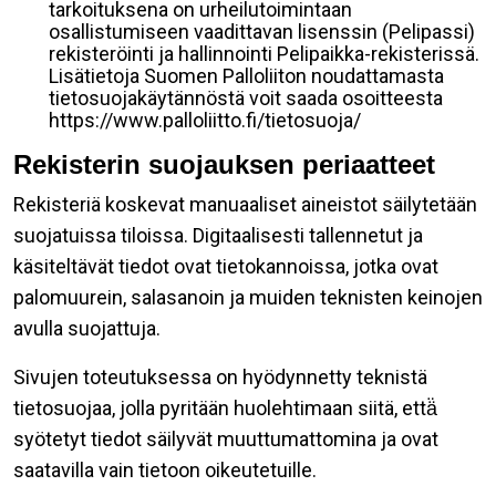
tarkoituksena on urheilutoimintaan
osallistumiseen vaadittavan lisenssin (Pelipassi)
rekisteröinti ja hallinnointi Pelipaikka-rekisterissä.
Lisätietoja Suomen Palloliiton noudattamasta
tietosuojakäytännöstä voit saada osoitteesta
https://www.palloliitto.fi/tietosuoja/
Rekisterin suojauksen periaatteet
Rekisteriä koskevat manuaaliset aineistot säilytetään
suojatuissa tiloissa. Digitaalisesti tallennetut ja
käsiteltävät tiedot ovat tietokannoissa, jotka ovat
palomuurein, salasanoin ja muiden teknisten keinojen
avulla suojattuja.
Sivujen toteutuksessa on hyödynnetty teknistä
tietosuojaa, jolla pyritään huolehtimaan siitä, että̈
syötetyt tiedot säilyvät muuttumattomina ja ovat
saatavilla vain tietoon oikeutetuille.