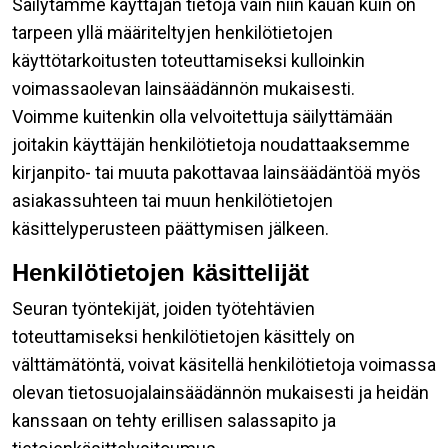
Säilytämme käyttäjän tietoja vain niin kauan kuin on
tarpeen yllä määriteltyjen henkilötietojen
käyttötarkoitusten toteuttamiseksi kulloinkin
voimassaolevan lainsäädännön mukaisesti.
Voimme kuitenkin olla velvoitettuja säilyttämään
joitakin käyttäjän henkilötietoja noudattaaksemme
kirjanpito- tai muuta pakottavaa lainsäädäntöä myös
asiakassuhteen tai muun henkilötietojen
käsittelyperusteen päättymisen jälkeen.
Henkilötietojen käsittelijät
Seuran työntekijät, joiden työtehtävien
toteuttamiseksi henkilötietojen käsittely on
välttämätöntä, voivat käsitellä henkilötietoja voimassa
olevan tietosuojalainsäädännön mukaisesti ja heidän
kanssaan on tehty erillisen salassapito ja