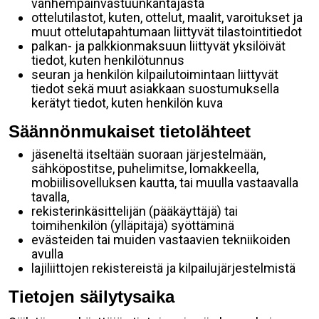
vanhempainvastuunkantajasta
ottelutilastot, kuten, ottelut, maalit, varoitukset ja
muut ottelutapahtumaan liittyvät tilastointitiedot
palkan- ja palkkionmaksuun liittyvät yksilöivät
tiedot, kuten henkilötunnus
seuran ja henkilön kilpailutoimintaan liittyvät
tiedot sekä muut asiakkaan suostumuksella
kerätyt tiedot, kuten henkilön kuva
Säännönmukaiset tietolähteet
jäseneltä itseltään suoraan järjestelmään,
sähköpostitse, puhelimitse, lomakkeella,
mobiilisovelluksen kautta, tai muulla vastaavalla
tavalla,
rekisterinkäsittelijän (pääkäyttäjä) tai
toimihenkilön (ylläpitäjä) syöttäminä
evästeiden tai muiden vastaavien tekniikoiden
avulla
lajiliittojen rekistereistä ja kilpailujärjestelmistä
Tietojen säilytysaika