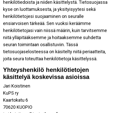
henkilötiedoista ja niiden käsittelystä. Tietosuojassa
kyse on luottamuksesta, ja yksityisyytesi sekä
henkilötietojesi suojaaminen on seuralle
ensiarvoisen tärkeää. Sen vuoksi keräämme
henkilötietojasi vain niissä määrin, kuin tarvitsemme
niitä ylläpitääksemme ja hoitaaksemme suhdetta
seuran toimintaan osallistuviin. Tässä
tietosuojaselosteessa on käsitelty niitä periaatteita,
joita seura toteuttaa henkilötietoja käsittelyssä.
Yhteyshenkilö henkilötietojen
käsittelyä koskevissa asioissa
Jari Koistinen
KuPS ry
Kaartokatu 6
70620 KUOPIO