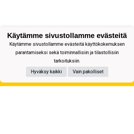
Käytämme sivustollamme evästeitä
Käytämme sivustollamme evästeitä käyttökokemuksen
parantamiseksi sekä toiminnallisiin ja tilastollisiin
tarkoituksiin.
Hyväksy kaikki
Vain pakolliset
Tietosuojaseloste
Kuopion Palloseura ry
Aulis Rytkösen Katu 1, 70620 Kuopio
Y-tunnus: 0281218-4
Puh. +358172668571
KuPS -Elämänmittainen tarina- Banzai