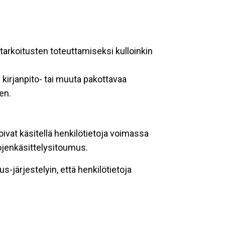
ötarkoitusten toteuttamiseksi kulloinkin
kirjanpito- tai muuta pakottavaa
en.
oivat käsitellä henkilötietoja voimassa
tojenkäsittelysitoumus.
-järjestelyin, että henkilötietoja