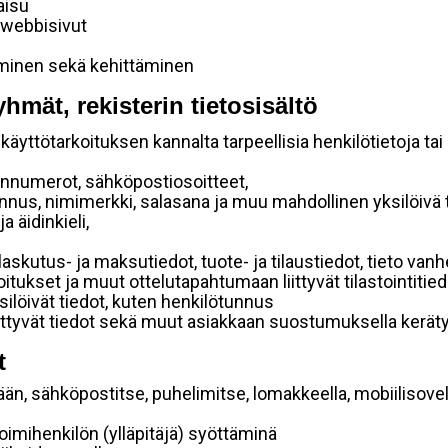
aisu
 webbisivut
aminen sekä kehittäminen
yhmät, rekisterin tietosisältö
käyttötarkoituksen kannalta tarpeellisia henkilötietoja tai
linnumerot, sähköpostiosoitteet,
unnus, nimimerkki, salasana ja muu mahdollinen yksilöivä
a äidinkieli,
laskutus- ja maksutiedot, tuote- ja tilaustiedot, tieto v
aroitukset ja muut ottelutapahtumaan liittyvät tilastointitie
silöivät tiedot, kuten henkilötunnus
liittyvät tiedot sekä muut asiakkaan suostumuksella keräty
t
ään, sähköpostitse, puhelimitse, lomakkeella, mobiilisovel
 toimihenkilön (ylläpitäjä) syöttäminä