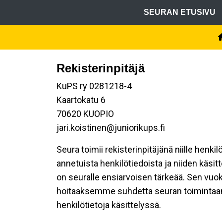
SEURAN ETUSIVU
Rekisterinpitäjä
KuPS ry 0281218-4
Kaartokatu 6
70620 KUOPIO
jari.koistinen@juniorikups.fi
Seura toimii rekisterinpitäjänä niille henki
annetuista henkilötiedoista ja niiden käsi
on seuralle ensiarvoisen tärkeää. Sen vuok
hoitaaksemme suhdetta seuran toimintaan os
henkilötietoja käsittelyssä.