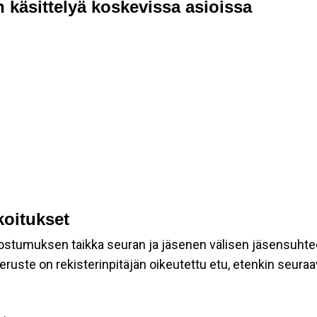
 käsittelyä koskevissa asioissa
koitukset
suostumuksen taikka seuran ja jäsenen välisen jäsensuhte
eruste on rekisterinpitäjän oikeutettu etu, etenkin seuraav