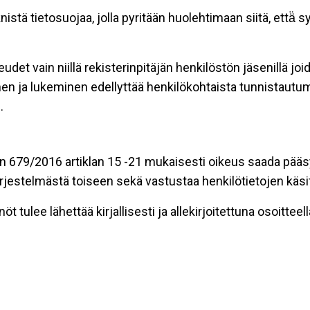
tä tietosuojaa, jolla pyritään huolehtimaan siitä, että̈ 
udet vain niillä rekisterinpitäjän henkilöstön jäsenillä jo
en ja lukeminen edellyttää henkilökohtaista tunnistautum
.
n 679/2016 artiklan 15 -21 mukaisesti oikeus saada pääsy t
t järjestelmästä toiseen sekä vastustaa henkilötietojen käsi
t tulee lähettää kirjallisesti ja allekirjoitettuna osoitteell