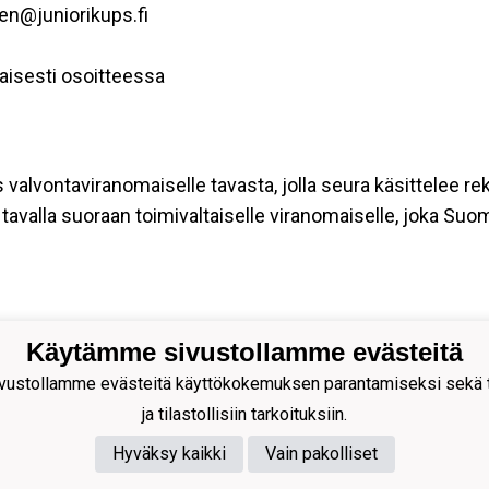
nen@juniorikups.fi
aisesti osoitteessa
s valvontaviranomaiselle tavasta, jolla seura käsittelee re
tavalla suoraan toimivaltaiselle viranomaiselle, joka Suo
Käytämme sivustollamme evästeitä
ion Palloseura ry
ustollamme evästeitä käyttökokemuksen parantamiseksi sekä to
s Rytkösen Katu 1, 70620
ja tilastollisiin tarkoituksiin.
pio
Hyväksy kaikki
Vain pakolliset
nnus: 0281218-4
 +358172668571