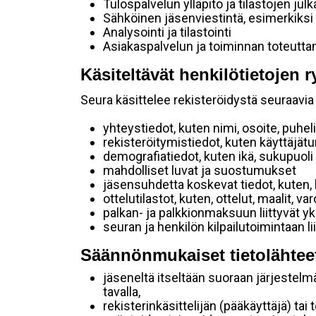
Tulospalvelun ylläpito ja tilastojen julk
Sähköinen jäsenviestintä, esimerkiksi
Analysointi ja tilastointi
Asiakaspalvelun ja toiminnan toteutt
Käsiteltävät henkilötietojen r
Seura käsittelee rekisteröidystä seuraavia 
yhteystiedot, kuten nimi, osoite, puhe
rekisteröitymistiedot, kuten käyttäjät
demografiatiedot, kuten ikä, sukupuoli j
mahdolliset luvat ja suostumukset
jäsensuhdetta koskevat tiedot, kuten, 
ottelutilastot, kuten, ottelut, maalit, v
palkan- ja palkkionmaksuun liittyvät yk
seuran ja henkilön kilpailutoimintaan 
Säännönmukaiset tietolähtee
jäseneltä itseltään suoraan järjestelm
tavalla,
rekisterinkäsittelijän (pääkäyttäjä) tai