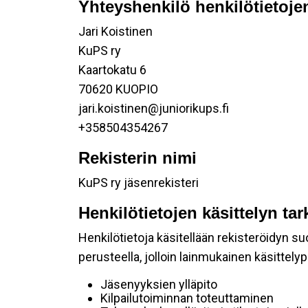
Yhteyshenkilö henkilötietojen
Jari Koistinen
KuPS ry
Kaartokatu 6
70620 KUOPIO
jari.koistinen@juniorikups.fi
+358504354267
Rekisterin nimi
KuPS ry jäsenrekisteri
Henkilötietojen käsittelyn tar
Henkilötietoja käsitellään rekisteröidyn 
perusteella, jolloin lainmukainen käsittelyp
Jäsenyyksien ylläpito
Kilpailutoiminnan toteuttaminen