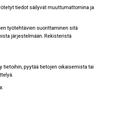
syötetyt tiedot säilyvät muuttumattomina ja
iden työtehtävien suorittaminen sitä
ista järjestelmään. Rekisteristä
ietoihin, pyytää tietojen oikaisemista tai
ttelyä.
a: