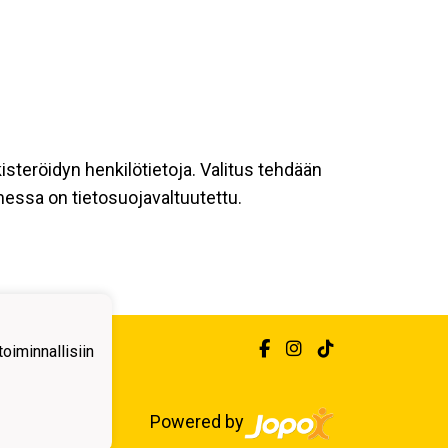
kisteröidyn henkilötietoja. Valitus tehdään
messa on tietosuojavaltuutettu.
iminnallisiin
Powered by