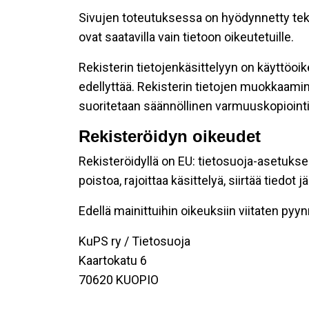
Sivujen toteutuksessa on hyödynnetty teknis
ovat saatavilla vain tietoon oikeutetuille.
Rekisterin tietojenkäsittelyyn on käyttöoike
edellyttää. Rekisterin tietojen muokkaamin
suoritetaan säännöllinen varmuuskopiointi
Rekisteröidyn oikeudet
Rekisteröidyllä on EU: tietosuoja-asetukse
poistoa, rajoittaa käsittelyä, siirtää tiedo
Edellä mainittuihin oikeuksiin viitaten pyynnö
KuPS ry / Tietosuoja
Kaartokatu 6
70620 KUOPIO