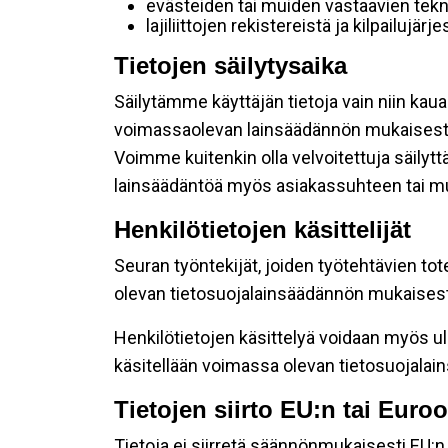
evästeiden tai muiden vastaavien tekni
lajiliittojen rekistereistä ja kilpailujärj
Tietojen säilytysaika
Säilytämme käyttäjän tietoja vain niin kaua
voimassaolevan lainsäädännön mukaisest
Voimme kuitenkin olla velvoitettuja säilyt
lainsäädäntöä myös asiakassuhteen tai mu
Henkilötietojen käsittelijät
Seuran työntekijät, joiden työtehtävien tot
olevan tietosuojalainsäädännön mukaisesti 
Henkilötietojen käsittelyä voidaan myös ul
käsitellään voimassa olevan tietosuojala
Tietojen siirto EU:n tai Eur
Tietoja ei siirretä säännönmukaisesti EU:n