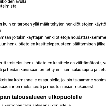
ikoiden avulla
estelmistä
n kuin on tarpeen yllä määriteltyjen henkilötietojen käytt
i.
tämään joitakin käyttäjän henkilötietoja noudattaaksemme 
un henkilötietojen käsittelyperusteen päättymisen jälke
euttamiseksi henkilötietojen käsittely on välttämätöntä, v
ja heidän kanssaan on tehty erillisen salassapito ja tie
koistaa kolmannelle osapuolelle, jolloin takaamme sopimus
insäädännön mukaisesti ja muutoin asianmukaisesti.
oopan talousalueen ulkopuolelle
 ja Euroopan talousalueen ulkopuolelle.