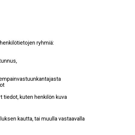
 henkilötietojen ryhmiä:
 tunnus,
anhempainvastuunkantajasta
dot
t tiedot, kuten henkilön kuva
luksen kautta, tai muulla vastaavalla