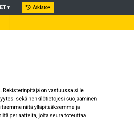
Arkisto
▾
EET
▾
a. Rekisterinpitäjä on vastuussa sille
isyytesi sekä henkilötietojesi suojaaminen
rvitsemme niitä ylläpitääksemme ja
ä periaatteita, joita seura toteuttaa