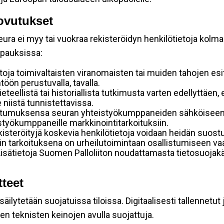
ovutukset
ura ei myy tai vuokraa rekisteröidyn henkilötietoja kolman
apauksissa:
toja toimivaltaisten viranomaisten tai muiden tahojen esi
öön perustuvalla, tavalla.
tieteellistä tai historiallista tutkimusta varten edellyttäen
 niistä tunnistettavissa.
stumuksensa seuran yhteistyökumppaneiden sähköiseen s
eistyökumppaneille markkinointitarkoituksiin.
rekisteröityjä koskevia henkilötietoja voidaan heidän su
ennin tarkoituksena on urheilutoimintaan osallistumiseen vaa
ä. Lisätietoja Suomen Palloliiton noudattamasta tietosuoja
tteet
ilytetään suojatuissa tiloissa. Digitaalisesti tallennetut 
en teknisten keinojen avulla suojattuja.