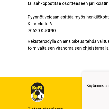
tai sähköpostitse osoitteeseen jari.koisti
Pyynnöt voidaan esittää myös henkilökoht
Kaartokatu 6
70620 KUOPIO
Rekisteröidyllä on aina oikeus tehdä valitu
toimivaltaisen viranomaisen ohjeistamalla 
Kuop
Käytämme siv
Auli
Kuo
Y-tu
Puh.