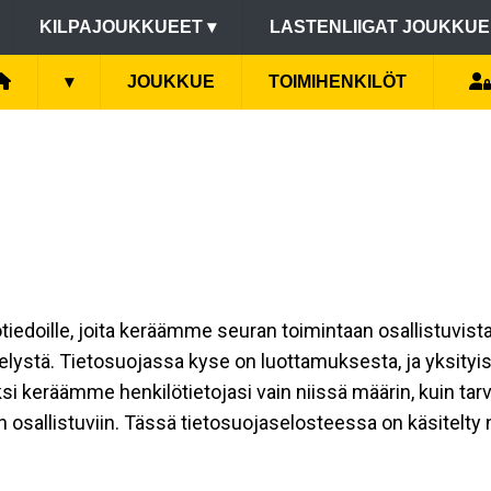
KILPAJOUKKUEET
▾
LASTENLIIGAT JOUKKU
▾
JOUKKUE
TOIMIHENKILÖT
lötiedoille, joita keräämme seuran toimintaan osallistuvist
ttelystä. Tietosuojassa kyse on luottamuksesta, ja yksity
si keräämme henkilötietojasi vain niissä määrin, kuin ta
allistuviin. Tässä tietosuojaselosteessa on käsitelty niit