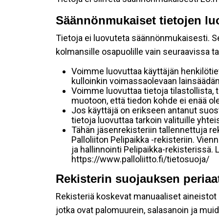
Säännönmukaiset tietojen lu
Tietoja ei luovuteta säännönmukaisesti. Se
kolmansille osapuolille vain seuraavissa t
Voimme luovuttaa käyttäjän henkilötie
kulloinkin voimassaolevaan lainsäädänt
Voimme luovuttaa tietoja tilastollista, 
muotoon, että tiedon kohde ei enää ole
Jos käyttäjä on erikseen antanut suo
tietoja luovuttaa tarkoin valituille yht
Tähän jäsenrekisteriin tallennettuja 
Palloliiton Pelipaikka -rekisteriin. Vi
ja hallinnointi Pelipaikka-rekisteriss
https://www.palloliitto.fi/tietosuoja/
Rekisterin suojauksen periaa
Rekisteriä koskevat manuaaliset aineistot sä
jotka ovat palomuurein, salasanoin ja muid