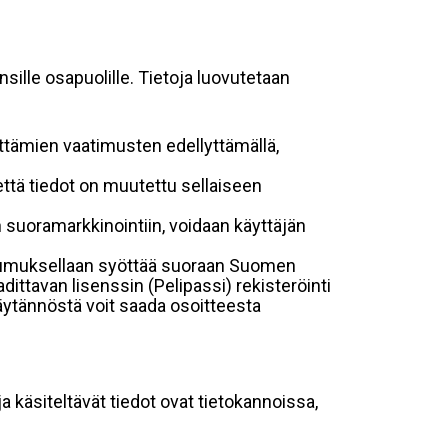
sille osapuolille. Tietoja luovutetaan
ttämien vaatimusten edellyttämällä,
, että tiedot on muutettu sellaiseen
uoramarkkinointiin, voidaan käyttäjän
ostumuksellaan syöttää suoraan Suomen
dittavan lisenssin (Pelipassi) rekisteröinti
käytännöstä voit saada osoitteesta
ja käsiteltävät tiedot ovat tietokannoissa,