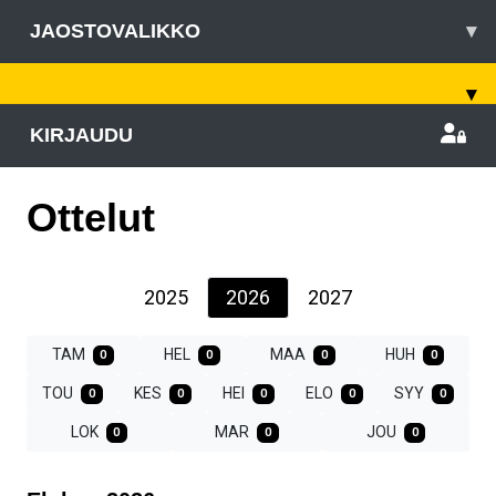
JAOSTOVALIKKO
▾
▾
KIRJAUDU
Ottelut
2025
2026
2027
TAM
HEL
MAA
HUH
0
0
0
0
TOU
KES
HEI
ELO
SYY
0
0
0
0
0
LOK
MAR
JOU
0
0
0