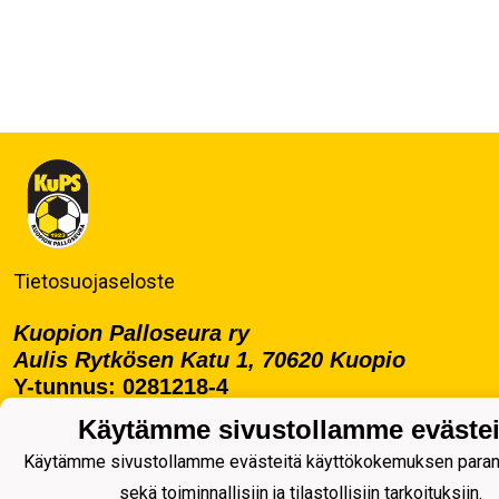
Tietosuojaseloste
Kuopion Palloseura ry
Aulis Rytkösen Katu 1, 70620 Kuopio
Y-tunnus: 0281218-4
Puh. +358172668571
Käytämme sivustollamme evästei
KuPS -Elämänmittainen tarina- Banzai
Käytämme sivustollamme evästeitä käyttökokemuksen para
sekä toiminnallisiin ja tilastollisiin tarkoituksiin.