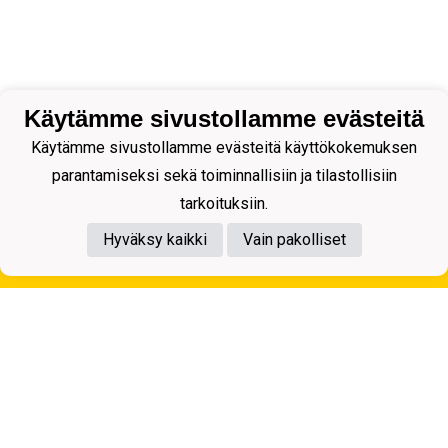
Käytämme sivustollamme evästeitä
Käytämme sivustollamme evästeitä käyttökokemuksen
parantamiseksi sekä toiminnallisiin ja tilastollisiin
tarkoituksiin.
Hyväksy kaikki
Vain pakolliset
Tietosuojaseloste
Kuopion Palloseura ry
Aulis Rytkösen Katu 1, 70620 Kuopio
Y-tunnus: 0281218-4
Puh. +358172668571
KuPS -Elämänmittainen tarina- Banzai