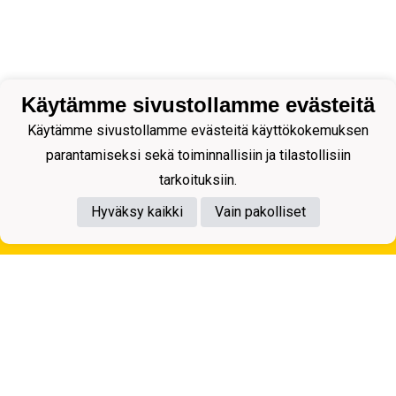
Käytämme sivustollamme evästeitä
Käytämme sivustollamme evästeitä käyttökokemuksen
parantamiseksi sekä toiminnallisiin ja tilastollisiin
tarkoituksiin.
Hyväksy kaikki
Vain pakolliset
Tietosuojaseloste
Kuopion Palloseura ry
Aulis Rytkösen Katu 1, 70620 Kuopio
Y-tunnus: 0281218-4
Puh. +358172668571
KuPS -Elämänmittainen tarina- Banzai