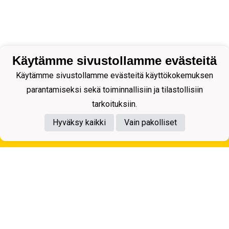
Käytämme sivustollamme evästeitä
Käytämme sivustollamme evästeitä käyttökokemuksen
parantamiseksi sekä toiminnallisiin ja tilastollisiin
tarkoituksiin.
Hyväksy kaikki
Vain pakolliset
Tietosuojaseloste
Kuopion Palloseura ry
Aulis Rytkösen Katu 1, 70620 Kuopio
Y-tunnus: 0281218-4
Puh. +358172668571
KuPS -Elämänmittainen tarina- Banzai