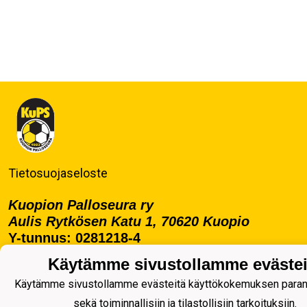
Tietosuojaseloste
Kuopion Palloseura ry
Aulis Rytkösen Katu 1, 70620 Kuopio
Y-tunnus: 0281218-4
Puh. +358172668571
Käytämme sivustollamme evästei
KuPS -Elämänmittainen tarina- Banzai
Käytämme sivustollamme evästeitä käyttökokemuksen para
sekä toiminnallisiin ja tilastollisiin tarkoituksiin.