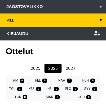
JAOSTOVALIKKO
▾
P11
▾
KIRJAUDU
Ottelut
2025
2026
2027
TAM
HEL
MAA
HUH
0
0
0
0
TOU
KES
HEI
ELO
SYY
0
0
0
0
0
LOK
MAR
JOU
0
0
0