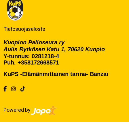
Tietosuojaseloste
Kuopion Palloseura ry
Aulis Rytkösen Katu 1, 70620 Kuopio
Y-tunnus: 0281218-4
Puh. +358172668571
KuPS -Elämänmittainen tarina- Banzai
Powered by