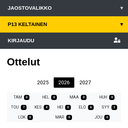
JAOSTOVALIKKO
▾
P13 KELTAINEN
▾
KIRJAUDU
Ottelut
2025
2026
2027
TAM
HEL
MAA
HUH
0
0
0
0
TOU
KES
HEI
ELO
SYY
7
4
0
6
3
LOK
MAR
JOU
0
0
0