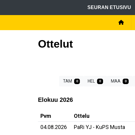
SEURAN ETUSIVU
Ottelut
TAM
HEL
MAA
0
0
0
Elokuu 2026
Pvm
Ottelu
04.08.2026
PaRi YJ - KuPS Musta