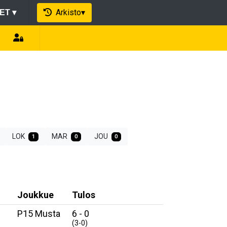
Arkisto
▾
EET
▾
LOK
MAR
JOU
1
0
0
Joukkue
Tulos
P15 Musta
6 - 0
(3-0)