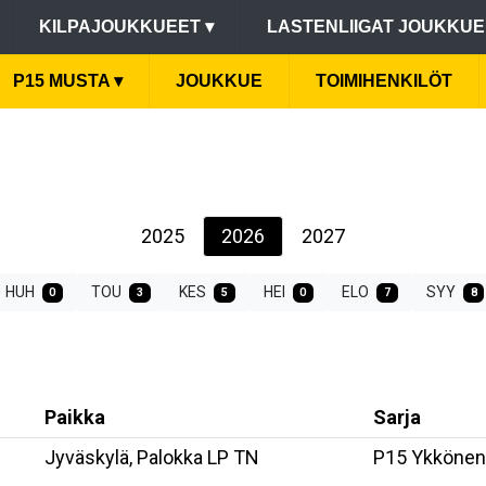
KILPAJOUKKUEET
▾
LASTENLIIGAT JOUKKU
P15 MUSTA
▾
JOUKKUE
TOIMIHENKILÖT
2025
2026
2027
HUH
TOU
KES
HEI
ELO
SYY
0
3
5
0
7
8
Paikka
Sarja
Jyväskylä, Palokka LP TN
P15 Ykkönen