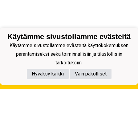
Käytämme sivustollamme evästeitä
Käytämme sivustollamme evästeitä käyttökokemuksen
parantamiseksi sekä toiminnallisiin ja tilastollisiin
tarkoituksiin.
Hyväksy kaikki
Vain pakolliset
Tietosuojaseloste
Kuopion Palloseura ry
Aulis Rytkösen Katu 1, 70620 Kuopio
Y-tunnus: 0281218-4
Puh. +358172668571
KuPS -Elämänmittainen tarina- Banzai