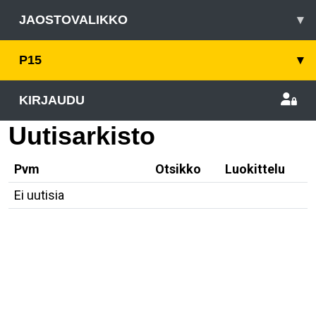
JAOSTOVALIKKO
▾
P15
▾
KIRJAUDU
Uutisarkisto
Pvm
Otsikko
Luokittelu
Ei uutisia