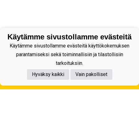
Käytämme sivustollamme evästeitä
Käytämme sivustollamme evästeitä käyttökokemuksen
parantamiseksi sekä toiminnallisiin ja tilastollisiin
tarkoituksiin.
Hyväksy kaikki
Vain pakolliset
Tietosuojaseloste
Kuopion Palloseura ry
Aulis Rytkösen Katu 1, 70620 Kuopio
Y-tunnus: 0281218-4
Puh. +358172668571
KuPS -Elämänmittainen tarina- Banzai