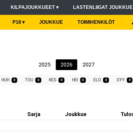
KILPAJOUKKUEET
▾
LASTENLIIGAT JOUKKU
P18
▾
JOUKKUE
TOIMIHENKILÖT
2025
2026
2027
HUH
TOU
KES
HEI
ELO
SYY
0
0
0
0
0
0
Sarja
Joukkue
Tulo