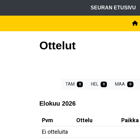
SEURAN ETUSIVU
Ottelut
TAM
HEL
MAA
0
0
0
Elokuu 2026
Pvm
Ottelu
Paikka
Ei otteluita