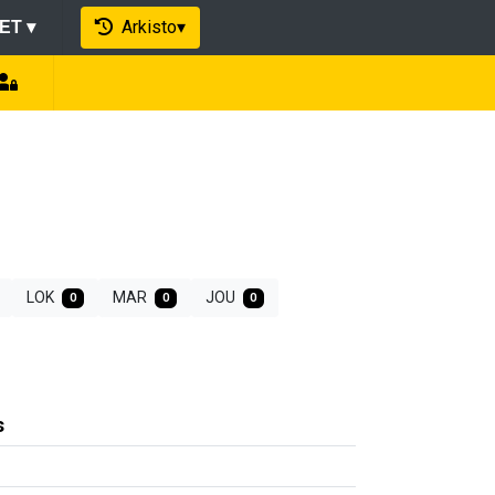
Arkisto
▾
EET
▾
LOK
MAR
JOU
0
0
0
s