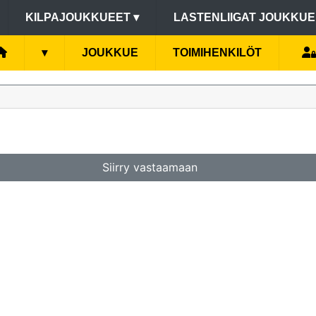
KILPAJOUKKUEET
▾
LASTENLIIGAT JOUKKU
▾
JOUKKUE
TOIMIHENKILÖT